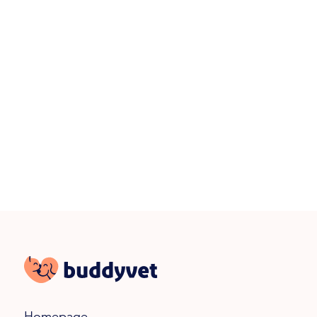
Zdraví
Proč kastrovat nebo nekastrovat
fenu