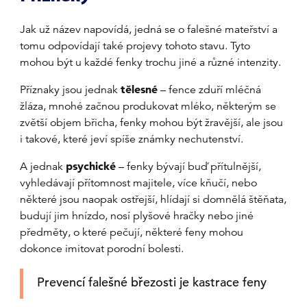
Jak už název napovídá, jedná se o falešné mateřství a
tomu odpovídají také projevy tohoto stavu. Tyto
mohou být u každé fenky trochu jiné a různé intenzity.
Příznaky jsou jednak
tělesné
– fence zduří mléčná
žláza, mnohé začnou produkovat mléko, některým se
zvětší objem břicha, fenky mohou být žravější, ale jsou
i takové, které jeví spíše známky nechutenství.
A jednak
psychické
– fenky bývají buď přítulnější,
vyhledávají přítomnost majitele, více kňučí, nebo
některé jsou naopak ostřejší, hlídají si domnělá štěňata,
budují jim hnízdo, nosí plyšové hračky nebo jiné
předměty, o které pečují, některé feny mohou
dokonce imitovat porodní bolesti.
Prevencí falešné březosti je kastrace feny