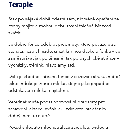
Terapie
Stav po nějaké době odezní sám, nicméně opatření ze
strany majitele mohou dobu trvání falešné březosti
zkrátit.
Je dobré fence odebrat předměty, které považuje za
štěňata, rozbít hnízdo, snížit krmnou dávku a fenku více
zaměstnávat jak po tělesné, tak po psychické stránce –
vycházky, trénink, hlavolamy atd.
Dále je vhodné zabránit fence v olizování struků, neboť
takto indukuje tvorbu mléka, stejně jako případné
odstříkávání mléka majitelem.
Veterinář může podat hormonální preparáty pro
zastavení laktace, avšak je-li zdravotní stav fenky
dobrý, není to nutné.
Pokud shledáte mléčnou žlázu zarudlou, tvrdou a