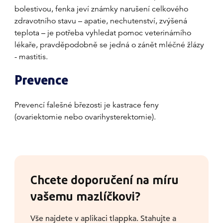
bolestivou, fenka jeví známky narušení celkového
zdravotního stavu – apatie, nechutenství, zvýšená
teplota – je potřeba vyhledat pomoc veterinárního
lékaře, pravděpodobně se jedná o zánět mléčné žlázy
- mastitis.
Prevence
Prevencí falešné březosti je kastrace feny
(ovariektomie nebo ovarihysterektomie).
Chcete doporučení na míru
vašemu mazlíčkovi?
Vše najdete v aplikaci tlappka. Stahujte a